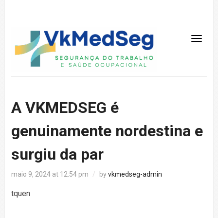
A VKMEDSEG é
genuinamente nordestina e
surgiu da par
maio 9, 2024 at 12:54 pm
/
by
vkmedseg-admin
tquen